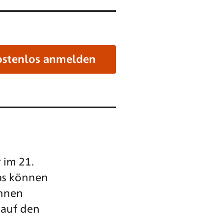
ostenlos anmelden
 im 21.
as können
önnen
 auf den