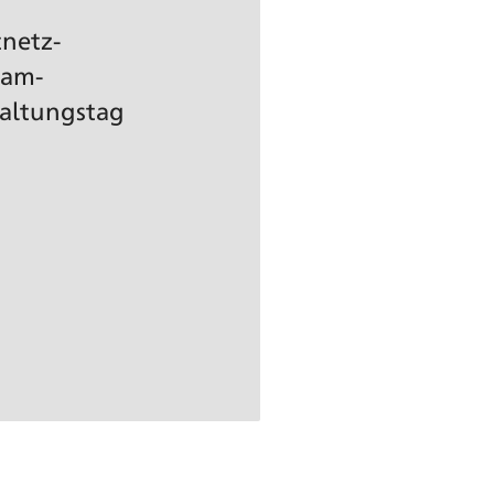
tnetz­
pam-
altungs­tag