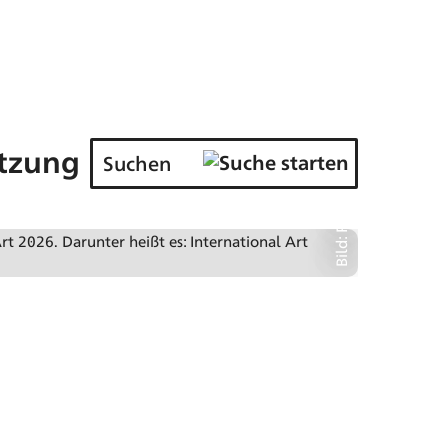
Bild: Pressemappe NordArt 2026/ Kunstwerk Carlshütte
tzung