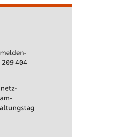
Anmelden-
) 209 404
tnetz­
pam-
altungs­tag