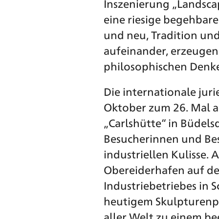
Inszenierung „Landsca
eine riesige begehbare
und neu, Tradition un
aufeinander, erzeugen
philosophischen Denk
Die internationale juri
Oktober zum 26. Mal a
„Carlshütte“ in Büdels
Besucherinnen und Bes
industriellen Kulisse.
Obereiderhafen auf de
Industriebetriebes in 
heutigem Skulpturenpa
aller Welt zu einem b