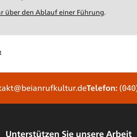
r über den Ablauf einer Führung
.
t
takt@beianrufkultur.de
Telefon:
(040
Unterstützen Sie unsere Arbeit