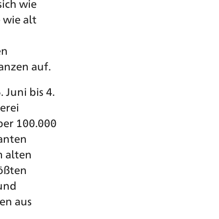
ich wie
 wie alt
en
anzen auf.
Juni bis 4.
erei
über 100.000
santen
m alten
rößten
 und
en aus