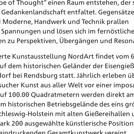
pe of Thought“ einen Raum entstehen, der s
 Gedankenlandschaft entfaltet. Gegensätze
d Moderne, Handwerk und Technik prallen
 Spannungen und lösen sich im fernöstlich
en zu Perspektiven, Übergängen und Reson
erte Kunstausstellung NordArt findet vom 6. 
uf dem historischen Geländer der Eisengieß
dorf bei Rendsburg statt. Jährlich erleben 
ucher Kunst aus aller Welt vor einer impo
 Auf 100.00 Quadratmetern werden direkt a
m historischen Betriebsgelände des eins g
Schleswig-Holstein mit alten Gießereihallen
rk 200 ausgewählte künstlerische Position
eeindruckenden Gesamtkunstwerk vereint.