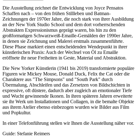
Die Ausstellung zeichnet die Entwicklung von Joyce Pensatos
Schaffen nach – von den frühen Stillleben und Batman-
Zeichnungen der 1970er Jahre, die noch stark von ihrer Ausbildung
an der New York Studio School und dem dort vorherrschenden
Abstrakten Expressionismus geprägt waren, bis hin zu den
großformatigen Schwarzweiß-Emaille-Gemälden der 1990er Jahre,
in denen sie Zeichnung und Malerei erstmals zusammenführte.
Diese Phase markiert einen entscheidenden Wendepunkt in ihrer
künstlerischen Praxis: Auch der Wechsel von Öl zu Emaille
eröffnete ihr neue Freiheiten in Geste, Material und Abstraktion.
Die New Yorker Künstlerin (1941 bis 2019) transformierte populäre
Figuren wie Mickey Mouse, Donald Duck, Felix the Cat oder die
Charaktere aus "The Simpsons" und "South Park" durch
Übermalung, Abschleifen und das Zersetzen von Bildschichten in
expressive, oft düstere, dadurch aber zugleich an emotionaler Tiefe
und Wucht gewinnende Ikonen. In ihren späteren Jahren erweiterte
sie ihr Werk um Installationen und Collagen, in die bemalte Objekte
aus ihrem Atelier ebenso einbezogen wurden wie Bilder aus Film
und Popkultur.
In einer Telefonführung stellen wir Ihnen die Ausstellung näher vor.
Guide: Stefanie Reimers